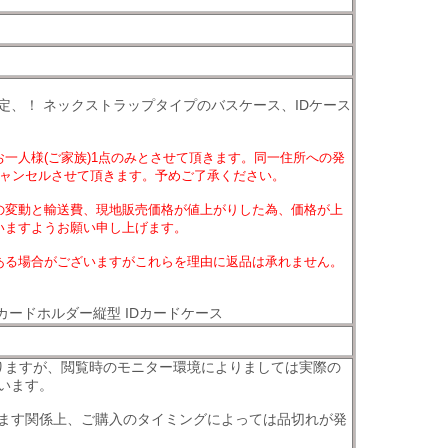
定、！ ネックストラップタイプのバスケース、IDケース
一人様(ご家族)1点のみとさせて頂きます。同一住所への発
キャンセルさせて頂きます。予めご了承ください。
の変動と輸送費、現地販売価格が値上がりした為、価格が上
いますようお願い申し上げます。
ある場合がございますがこれらを理由に返品は承れません。
Dカードホルダー縦型 IDカードケース
りますが、閲覧時のモニター環境によりましては実際の
います。
ます関係上、ご購入のタイミングによっては品切れが発