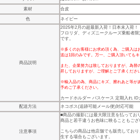
素材
合皮
色
ネイビー
2025年2月の超最新入荷！日本未入荷！
フロリダ、ディズニークルーズ乗船者限
です。
※多くのお客様にお求め頂く為、ご購入はお
送は1回のみです。万一、ご購入頂いても
商品説明
また、企業努力は致しておりますが、為替
昇しておりますが、ご理解とご了承くださ
※輸入品の為、商品にキズ、擦れあと等が
予めご了承ください。
カードホルダー パスケース 定期入れ I
配送方法
ネコポス(追跡可能メール便)対応可能
■商品の撮影には最大限注意を払ってお
商品と若干違うお色味に映ることもござ
こちらの商品は他店舗でも販売しており
注意事項
生する場合もございます。