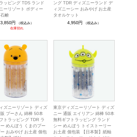
ラッピング TDS ランド
ング TDR ディズニーランド デ
ニーリゾート ボディー
ィズニーシー おみやげ お土産
 石鹸
タオルケット
3,850円
4,950円
（税込み）
（税込み）
在庫切れ
ィズニーリゾート ディズ
東京ディズニーリゾート ディズ
販 プーさん 綿棒 50本
ニー 通販 エイリアン 綿棒 50本
フトラッピング TDR ラ
無料ギフトラッピング ランド
シー めんぼう くまのプー
シー めんぼう トイストーリー
プー おみやげ お土産 個包
お土産 個包装 【日本製】紙軸