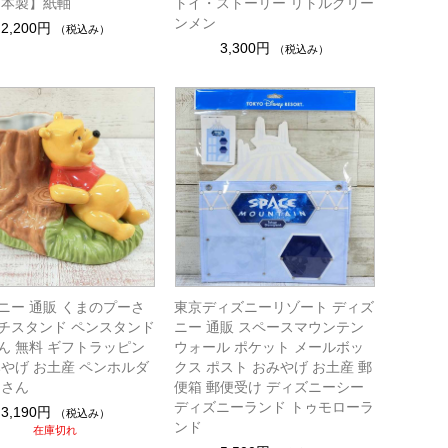
日本製】紙軸
トイ・ストーリー リトルグリー
ンメン
2,200円
（税込み）
3,300円
（税込み）
ニー 通販 くまのプーさ
東京ディズニーリゾート ディズ
チスタンド ペンスタンド
ニー 通販 スペースマウンテン
ん 無料 ギフトラッピン
ウォール ポケット メールボッ
みやげ お土産 ペンホルダ
クス ポスト おみやげ お土産 郵
ーさん
便箱 郵便受け ディズニーシー
ディズニーランド トゥモローラ
3,190円
（税込み）
ンド
在庫切れ