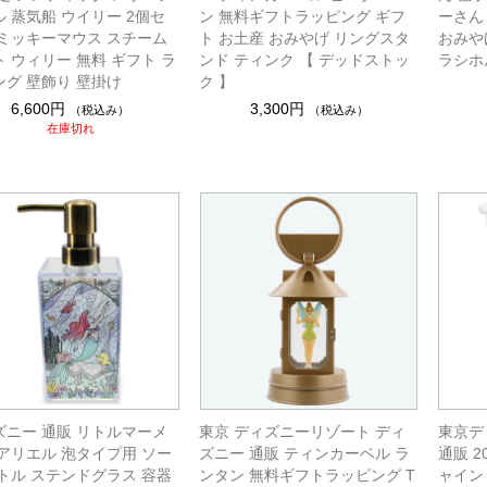
 蒸気船 ウイリー 2個セ
ン 無料ギフトラッピング ギフ
ーさん
 ミッキーマウス スチーム
ト お土産 おみやげ リングスタ
おみや
 ウィリー 無料 ギフト ラ
ンド ティンク 【 デッドストッ
ラシホ
ング 壁飾り 壁掛け
ク 】
6,600円
3,300円
（税込み）
（税込み）
在庫切れ
ズニー 通販 リトルマーメ
東京 ディズニーリゾート ディ
東京デ
 アリエル 泡タイプ用 ソー
ズニー 通販 ティンカーベル ラ
通販 
ボトル ステンドグラス 容器
ンタン 無料ギフトラッピング T
ャイン