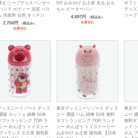
替え ソープディスペンサー
DR おみやげ お土産 光る おも
ギフト
ハンド ボディー 浴室 バス
ちゃ ピーターパン
ディズ
 洗面所 台所 キッチン
ソープ
4,697円
（税込み）
2,750円
在庫切れ
（税込み）
在庫切れ
ディズニーリゾート ディズ
東京ディズニーリゾート ディズ
東京デ
通販 ロッツォ 綿棒 50本
ニー 通販 ハム 綿棒 50本 無料
ニー 通
フトラッピング TDR ラ
ギフトラッピング TDR ランド
無料ギ
 シー めんぼう トイストー
シー めんぼう トイストーリー
ンド 
 ヴィランズ お土産 個包装
おみやげ お土産 個包装 【日本
さん 