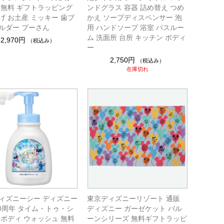
 無料 ギフトラッピング
ンドグラス 容器 詰め替え つめ
げ お土産 ミッキー 歯ブ
かえ ソープディスペンサー 泡
ルダー プーさん
用 ハンドソープ 浴室 バスルー
ム 洗面所 台所 キッチン ボディ
2,970円
（税込み）
ー
2,750円
（税込み）
在庫切れ
ィズニーシー ディズニー
東京ディズニーリゾート 通販
20周年 タイム・トゥ・シ
ディズニー ガーゼケット バル
 ボディ ウォッシュ 無料
ーンシリーズ 無料ギフトラッピ