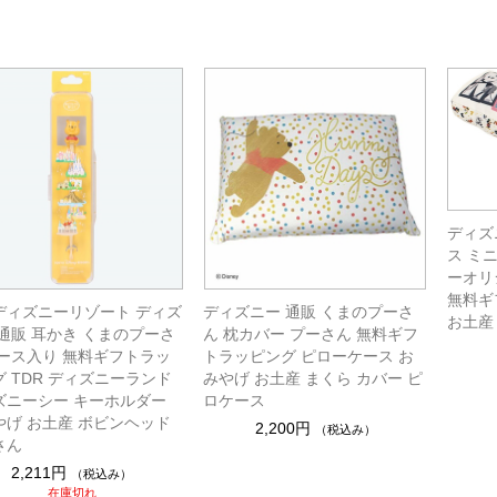
ディズ
ス ミ
ーオリ
無料ギ
ディズニーリゾート ディズ
ディズニー 通販 くまのプーさ
お土産 
 通販 耳かき くまのプーさ
ん 枕カバー プーさん 無料ギフ
ケース入り 無料ギフトラッ
トラッピング ピローケース お
 TDR ディズニーランド
みやげ お土産 まくら カバー ピ
ズニーシー キーホルダー
ロケース
やげ お土産 ボビンヘッド
2,200円
（税込み）
さん
2,211円
（税込み）
在庫切れ