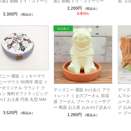
本製】紙軸 トイ・ストーリ
製】紙軸 トイ・ストーリー
装 【
2,200円
（税込み）
3,300円
在庫切れ
（税込み）
ズニー 通販 ミッキーマウ
ニーマウス 90周年 限定 ト
ーオリジナル ラウンド ク
ディズニー 通販 わけあり アウ
ディズ
ョン 無料ギフトラッピング
トレット くまのプーさん 加湿
んマル
げ お土産 円形 丸型 MM
器 プーさん プー ウィニーザプ
ぷーさ
ー 陶器 お土産 おみやげ 訳あり
グ お
3,520円
ー プ
（税込み）
1,280円
（税込み）