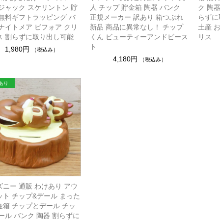
 ジャック スケリントン 貯
人 チップ 貯金箱 陶器 バンク
ク 陶
 無料ギフトラッピング バ
正規メーカー 訳あり 箱つぶれ
らずに
 ナイトメア ビフォア クリ
新品 商品に異常なし！ チップ
土産 
ス 割らずに取り出し可能
くん ビューティーアンドビース
リス
ト
1,980円
（税込み）
4,180円
（税込み）
ズニー 通販 わけあり アウ
ット チップ&デール まった
金箱 チップとデール チッ
ール バンク 陶器 割らずに