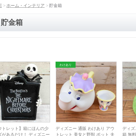
E
ホーム・インテリア
貯金箱
貯金箱
ウトレット】箱にほんの少
ディズニー 通販 わけあり アウ
ディズ
ズがあるだけ！ ディズニー
トレット 美女と野獣 ポット 夫
箱 無