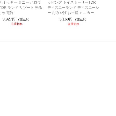
グ ミッキー ミニー ハロウ
ッピング トイストーリーTDR
TDR ランド リゾート 光る
ディズニーランド ディズニーシ
ちゃ 電飾
ー おみやげ お土産 ミニカー
3,927円
3,168円
（税込み）
（税込み）
在庫切れ
在庫切れ