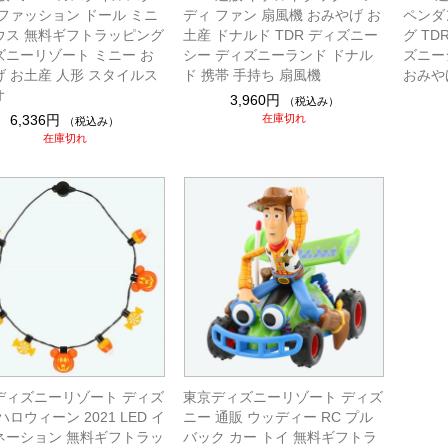
 ファッション ドール ミニ
ディ ファン 扇風機 おみやげ お
ペンダ
ウス 無料ギフトラッピング
土産 ドナルド TDR ディズニー
グ T
ズニーリゾート ミニー お
シー ディズニーランド ドナル
ズニー
げ お土産 人形 スタイルス
ド 携帯 手持ち 扇風機
おみや
オ
3,960円
（税込み）
6,336円
在庫切れ
（税込み）
在庫切れ
ディズニーリゾート ディズ
東京ディズニーリゾート ディズ
ハロウィーン 2021 LED イ
ニー 通販 ウッディー RC プル
ネーション 無料ギフトラッ
バック カー トイ 無料ギフトラ