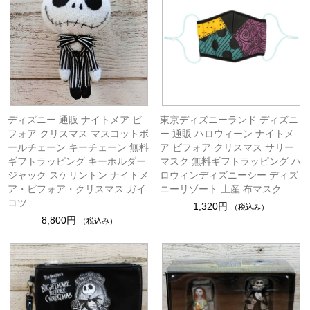
ディズニー 通販 ナイトメア ビ
東京ディズニーランド ディズニ
フォア クリスマス マスコットボ
ー 通販 ハロウィーン ナイトメ
ールチェーン キーチェーン 無料
ア ビフォア クリスマス サリー
ギフトラッピング キーホルダー
マスク 無料ギフトラッピング ハ
ジャック スケリントン ナイトメ
ロウィンディズニーシー ディズ
ア・ビフォア・クリスマス ガイ
ニーリゾート 土産 布マスク
コツ
1,320円
（税込み）
8,800円
（税込み）