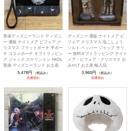
香港ディズニーランド ディズニ
ディズニー 通販 ナイトメア ビ
ー 通販 ナイトメア ビフォア ク
フォア クリスマス 塩こしょう
リスマス フラットポーチ 平ポー
ソルト ペッパー ジャック サリ
チ コスメポーチ ギフトラッピン
ー 無料ギフトラッピング ナイト
グ ジャック スケリントン HKDL
メア・ビフォア・クリスマス お
香港 ディズニーランド お土産
みやげ お土産 輸入品
5,478円
3,960円
（税込み）
（税込み）
在庫切れ
在庫切れ