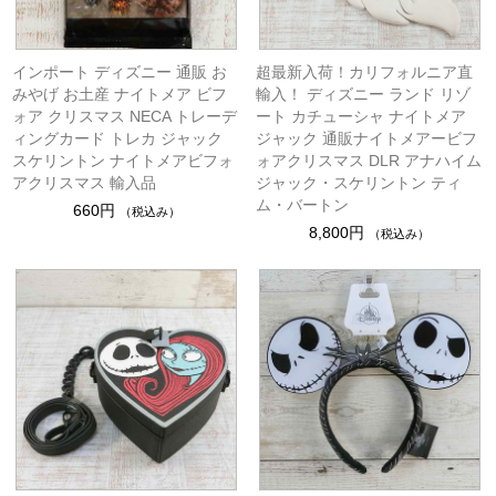
インポート ディズニー 通販 お
超最新入荷！カリフォルニア直
みやげ お土産 ナイトメア ビフ
輸入！ ディズニー ランド リゾ
ォア クリスマス NECA トレーデ
ート カチューシャ ナイトメア
ィングカード トレカ ジャック
ジャック 通販ナイトメアービフ
スケリントン ナイトメアビフォ
ォアクリスマス DLR アナハイム
アクリスマス 輸入品
ジャック・スケリントン ティ
ム・バートン
660円
（税込み）
8,800円
（税込み）