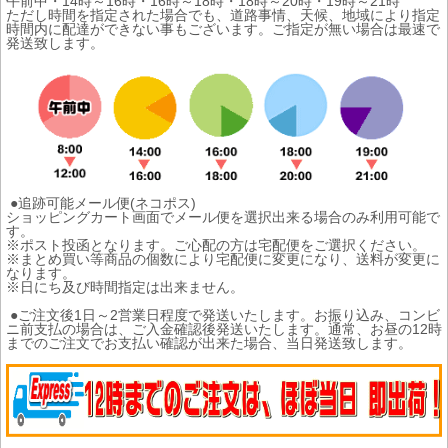
午前中・14時～16時・16時～18時・18時～20時・19時～21時
ただし時間を指定された場合でも、道路事情、天候、地域により指定
時間内に配達ができない事もございます。ご指定が無い場合は最速で
発送致します。
●追跡可能メール便(ネコポス)
ショッピングカート画面でメール便を選択出来る場合のみ利用可能で
す。
※ポスト投函となります。ご心配の方は宅配便をご選択ください。
※まとめ買い等商品の個数により宅配便に変更になり、送料が変更に
なります。
※日にち及び時間指定は出来ません。
●ご注文後1日～2営業日程度で発送いたします。お振り込み、コンビ
ニ前支払の場合は、ご入金確認後発送いたします。通常、お昼の12時
までのご注文でお支払い確認が出来た場合、当日発送致します。