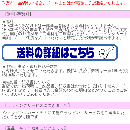
※万が一品切れの場合、メールまたはお電話にてご連絡いたします。
【送料･手数料】
●送料
16,500円(税込)以上は一部商品を除き別途送料がかかりません。
16,500円(税込)未満でも送料ご負担なしの商品もございます。ご注文
時お届けの都道府県にて送料をご確認ください。ショッピングカート
画面にて、ご住所を入力いただくと確定した送料が確認出来ます。
●後払い決済・銀行振込手数料
お客様負担とさせていただきます。後払い決済手数料は一律190円(税
込)頂戴いたします。
●納品書・領収書について
当店では、出荷時に 納品書、領収書はお付けしておりません。 プ
レゼントなどで お届け先に金額のわかる明細などがつくことはござ
いませんのでご安心ください。
【ラッピングサービスにつきまして】
ショッピングカート画面にて無料ラッピングサービスをご選択いた
だくことが可能です。
【返品・キャンセルにつきまして】