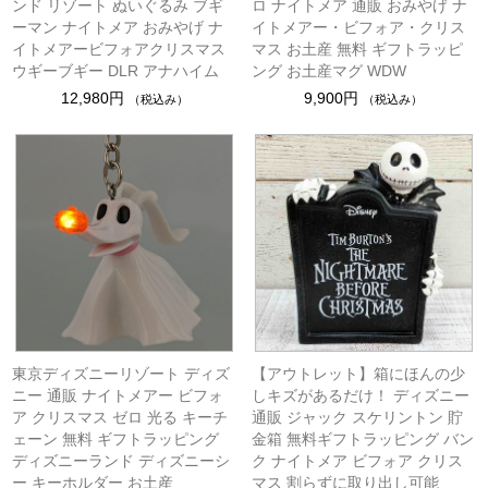
ンド リゾート ぬいぐるみ ブギ
ロ ナイトメア 通販 おみやげ ナ
ーマン ナイトメア おみやげ ナ
イトメアー・ビフォア・クリス
イトメアービフォアクリスマス
マス お土産 無料 ギフトラッピ
ウギーブギー DLR アナハイム
ング お土産マグ WDW
12,980円
9,900円
（税込み）
（税込み）
東京ディズニーリゾート ディズ
【アウトレット】箱にほんの少
ニー 通販 ナイトメアー ビフォ
しキズがあるだけ！ ディズニー
ア クリスマス ゼロ 光る キーチ
通販 ジャック スケリントン 貯
ェーン 無料 ギフトラッピング
金箱 無料ギフトラッピング バン
ディズニーランド ディズニーシ
ク ナイトメア ビフォア クリス
ー キーホルダー お土産
マス 割らずに取り出し可能