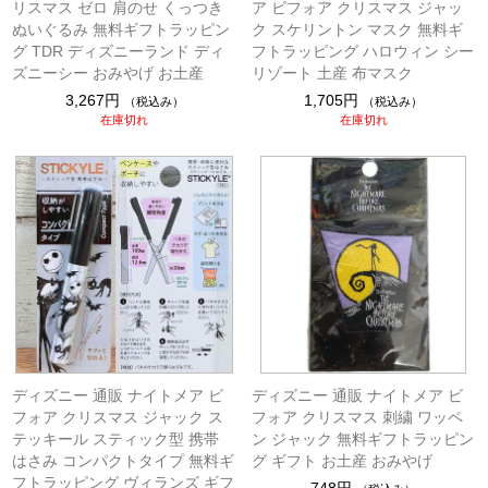
リスマス ゼロ 肩のせ くっつき
ア ビフォア クリスマス ジャッ
ぬいぐるみ 無料ギフトラッピン
ク スケリントン マスク 無料ギ
グ TDR ディズニーランド ディ
フトラッピング ハロウィン シー
ズニーシー おみやげ お土産
リゾート 土産 布マスク
3,267円
1,705円
（税込み）
（税込み）
在庫切れ
在庫切れ
ディズニー 通販 ナイトメア ビ
ディズニー 通販 ナイトメア ビ
フォア クリスマス ジャック ス
フォア クリスマス 刺繍 ワッペ
テッキール スティック型 携帯
ン ジャック 無料ギフトラッピン
はさみ コンパクトタイプ 無料ギ
グ ギフト お土産 おみやげ
フトラッピング ヴィランズ ギフ