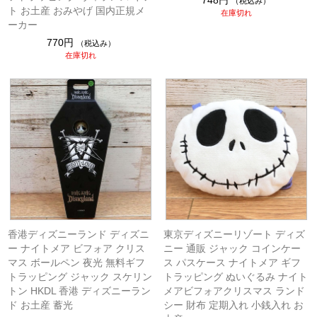
748円
（税込み）
ト お土産 おみやげ 国内正規メ
在庫切れ
ーカー
770円
（税込み）
在庫切れ
香港ディズニーランド ディズニ
東京ディズニーリゾート ディズ
ー ナイトメア ビフォア クリス
ニー 通販 ジャック コインケー
マス ボールペン 夜光 無料ギフ
ス パスケース ナイトメア ギフ
トラッピング ジャック スケリン
トラッピング ぬいぐるみ ナイト
トン HKDL 香港 ディズニーラン
メアビフォアクリスマス ランド
ド お土産 蓄光
シー 財布 定期入れ 小銭入れ お