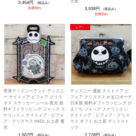
土産
3,454円
（税込み）
在庫切れ
3,938円
（税込み）
在庫切れ
香港ディズニーランド ディズニ
ディズニー 通販 ナイトメア ビ
ー ナイトメア ビフォア クリス
フォア クリスマス がま口ポーチ
マス ステッカー シール 夜光 無
日本製 無料ギフトラッピング が
料ギフトラッピング ジャック ス
まぐち ジャック スケリントン
ケリントン ナイトメア・ビフォ
ナイトメア・ビフォア・クリス
ア・クリスマス HKDL お土産 蓄
マス ギフト お土産 デッドスト
光
ック
1,507円
2,728円
（税込み）
（税込み）