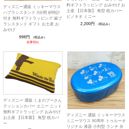
料ギフトラッピング おみやげ お
ディズニー通販 ミッキーマウス
土産 【日本製】 角型 枕カバー
ハブラシスタンド 3分間 砂時計
ピノキオ ミニー
付き 無料ギフトラッピング 歯ブ
2,200円
ラシスタンド ギフト お土産 お
（税込み）
みやげ
998円
（税込み）
在庫切れ
ディズニー 通販 くまのプーさん
クッションカバー エニー ニット
無料ギフトラッピング おみやげ
ディズニー 通販 ミッキーマウス
お土産 【日本製】 角型 枕カバ
ミニーマウス 90周年 トゥルーオ
ー
リジナル 漆器 小判型 ランチ 弁