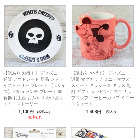
【訳あり お得！】 ディズニー
【訳あり お得！】 ディズニー
通販 アウトレット 新品 シド ト
通販 マグカップ ミニーマウス
イストーリー プレート 【 Lサイ
スイート キッシーズ キッス 無
ズ】 22cm ランチ プレート 皿
料 ギフト ラッピング マグ カッ
食器 お土産 おみやげ わけあり
プコップ コーヒーカップ ミニー
トイ・ストーリー
スウィート
1,100円
1,408円
（税込み）
（税込み）
在庫切れ