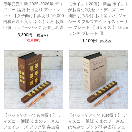
毎年完売！新 2025-2026年 ディ
【ポイント20倍】 新品 ポイント
ズニー 福袋 わけあり アウトレ
がお得な2枚セットディズニー
ット 【女子向け】訳あり 10,000
通販 おみやげ お土産 ハム ジェ
円税込以上入り ふくぶくろ お買
シー & ブルズアイ トイストーリ
い得 ラッキーバッグ お楽しみ袋
ー プレート 【 Sサイズ 】 16cm
ランチ プレート 皿
3,300円
（税込み）
在庫切れ
1,100円
（税込み）
【セットでとってもお得！】 デ
【セットでとってもお得！】 デ
ィズニー 通販 くまのプーさん
ィズニー 通販 くまのプーさん
フェイシーズ ブック型 弁当箱
はちみつ ブック型 弁当箱 フェ