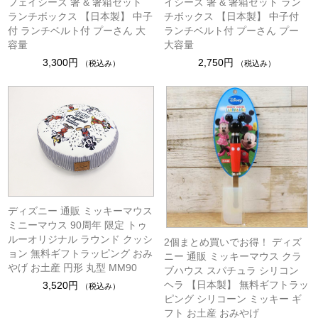
フェイシーズ 箸 & 箸箱セット
イシーズ 箸 & 箸箱セット ラン
ランチボックス 【日本製】 中子
チボックス 【日本製】 中子付
付 ランチベルト付 プーさん 大
ランチベルト付 プーさん プー
容量
大容量
3,300円
2,750円
（税込み）
（税込み）
ディズニー 通販 ミッキーマウス
ミニーマウス 90周年 限定 トゥ
ルーオリジナル ラウンド クッシ
2個まとめ買いでお得！ ディズ
ョン 無料ギフトラッピング おみ
ニー 通販 ミッキーマウス クラ
やげ お土産 円形 丸型 MM90
ブハウス スパチュラ シリコン
ヘラ 【日本製】 無料ギフトラッ
3,520円
（税込み）
ピング シリコーン ミッキー ギ
フト お土産 おみやげ