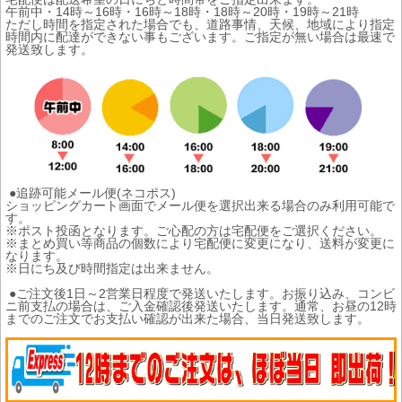
午前中・14時～16時・16時～18時・18時～20時・19時～21時
ただし時間を指定された場合でも、道路事情、天候、地域により指定
時間内に配達ができない事もございます。ご指定が無い場合は最速で
発送致します。
●追跡可能メール便(ネコポス)
ショッピングカート画面でメール便を選択出来る場合のみ利用可能で
す。
※ポスト投函となります。ご心配の方は宅配便をご選択ください。
※まとめ買い等商品の個数により宅配便に変更になり、送料が変更に
なります。
※日にち及び時間指定は出来ません。
●ご注文後1日～2営業日程度で発送いたします。お振り込み、コンビ
ニ前支払の場合は、ご入金確認後発送いたします。通常、お昼の12時
までのご注文でお支払い確認が出来た場合、当日発送致します。