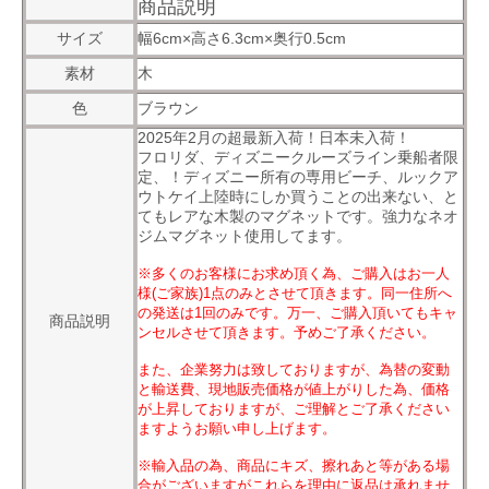
商品説明
サイズ
幅6cm×高さ6.3cm×奥行0.5cm
素材
木
色
ブラウン
2025年2月の超最新入荷！日本未入荷！
フロリダ、ディズニークルーズライン乗船者限
定、！ディズニー所有の専用ビーチ、ルックア
ウトケイ上陸時にしか買うことの出来ない、と
てもレアな木製のマグネットです。強力なネオ
ジムマグネット使用してます。
※多くのお客様にお求め頂く為、ご購入はお一人
様(ご家族)1点のみとさせて頂きます。同一住所へ
の発送は1回のみです。万一、ご購入頂いてもキャ
商品説明
ンセルさせて頂きます。予めご了承ください。
また、企業努力は致しておりますが、為替の変動
と輸送費、現地販売価格が値上がりした為、価格
が上昇しておりますが、ご理解とご了承ください
ますようお願い申し上げます。
※輸入品の為、商品にキズ、擦れあと等がある場
合がございますがこれらを理由に返品は承れませ