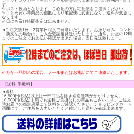
ショッピングカート画面でメール便を選択出来る場合のみ利用可能で
す。
※ポスト投函となります。ご心配の方は宅配便をご選択ください。
※まとめ買い等商品の個数により宅配便に変更になり、送料が変更に
なります。
※日にち及び時間指定は出来ません。
●ご注文後1日～2営業日程度で発送いたします。お振り込み、コンビ
ニ前支払の場合は、ご入金確認後発送いたします。通常、お昼の12時
までのご注文でお支払い確認が出来た場合、当日発送致します。
※万が一品切れの場合、メールまたはお電話にてご連絡いたします。
【送料･手数料】
●送料
16,500円(税込)以上は一部商品を除き別途送料がかかりません。
16,500円(税込)未満でも送料ご負担なしの商品もございます。ご注文
時お届けの都道府県にて送料をご確認ください。ショッピングカート
画面にて、ご住所を入力いただくと確定した送料が確認出来ます。