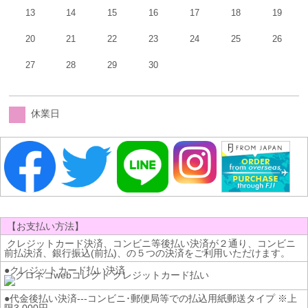
13
14
15
16
17
18
19
20
21
22
23
24
25
26
27
28
29
30
休業日
【お支払い方法】
クレジットカード決済、コンビニ等後払い決済が２通り、コンビニ
前払決済、銀行振込(前払)、の５つの決済をご利用いただけます。
●クレジットカード払い決済
●代金後払い決済---コンビニ･郵便局等での払込用紙郵送タイプ ※上